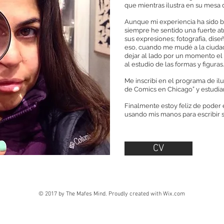
que mientras ilustra en su mesa d
Aunque mi experiencia ha sido b
siempre he sentido una fuerte atr
sus expresiones; fotografía, diseñ
eso, cuando me mudé a la ciudad
dejar al lado por un momento e
al estudio de las formas y figuras.
Me inscribí en el programa de ilu
de Comics en Chicago” y estudiar
Finalmente estoy feliz de poder 
usando mis manos para escribir s
CV
© 2017 by The Mafes Mind. Proudly created with
Wix.com