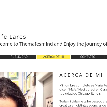
fe Lares
fe Lares
come to Themafesmind and Enjoy the Journey of
PUBLICIDAD
ACERCA DE MI
CONTACTO
ACERCA DE MI
Mi nombre completo es María Fe
dicen “Mafe.” Nací y crecí en Ca
la ciudad de Chicago, Illinois.
Toda mi vida me la he pasado cr
creativa en distintas agencias de